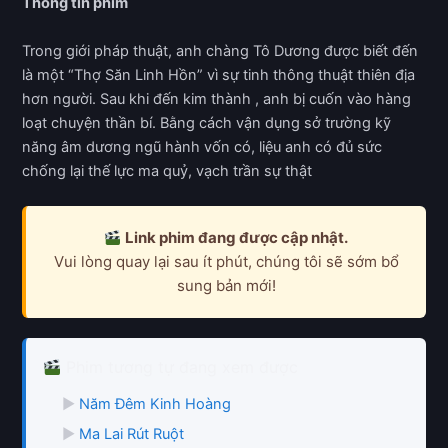
Thông tin phim
Trong giới pháp thuật, anh chàng Tô Dương được biết đến
là một “Thợ Săn Linh Hồn” vì sự tinh thông thuật thiên địa
hơn người. Sau khi đến kim thành , anh bị cuốn vào hàng
loạt chuyện thần bí. Bằng cách vận dụng sở trường kỹ
năng âm dương ngũ hành vốn có, liệu anh có đủ sức
chống lại thế lực ma quỷ, vạch trần sự thật
Link phim đang được cập nhật.
Vui lòng quay lại sau ít phút, chúng tôi sẽ sớm bổ
sung bản mới!
Phim tương tự đang xem được
▶
Năm Đêm Kinh Hoàng
▶
Ma Lai Rút Ruột