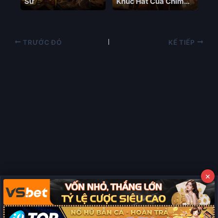
Sư
Khúc Hát Của Chim
Ca Và Rắn Độc
TRƯỚC ĐÓ
KẾ TIẾP
×
Copyright © 2026 Phim Full HD