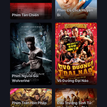
Phim Cú Click Huyền
Phim Tàn Chiến
Bí
Phim Người Sói
Wolverine
Võ Đường Đại Náo
Phim Trấn Hồn Pháp
Đấu Trường Sinh Tử: