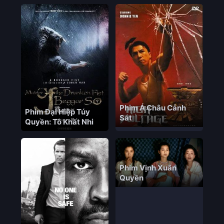
Phim Á Châu Cảnh
Phim Đại Hiệp Túy
Sát
Quyền: Tô Khất Nhi
Phim Vịnh Xuân
Quyền