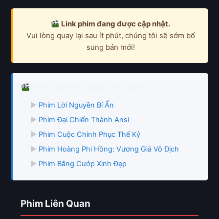
Link phim đang được cập nhật.
Vui lòng quay lại sau ít phút, chúng tôi sẽ sớm bổ
sung bản mới!
Phim tương tự đang xem được
▶
Phim Lời Nguyền Bí Ẩn
▶
Phim Đại Chiến Thành Ansi
▶
Phim Cuộc Chinh Phục Thế Kỷ
▶
Phim Hoàng Phi Hồng: Vương Giả Vô Địch
▶
Phim Băng Cướp Xinh Đẹp
Phim Liên Quan