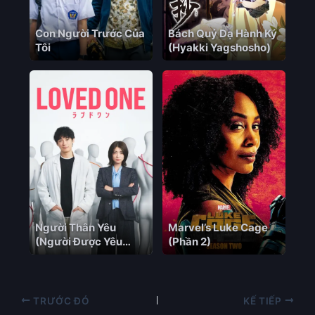
Con Người Trước Của
Bách Quỷ Dạ Hành Ký
Tôi
(Hyakki Yagshosho)
Người Thân Yêu
Marvel’s Luke Cage
(Người Được Yêu
(Phần 2)
Thương)
TRƯỚC ĐÓ
KẾ TIẾP