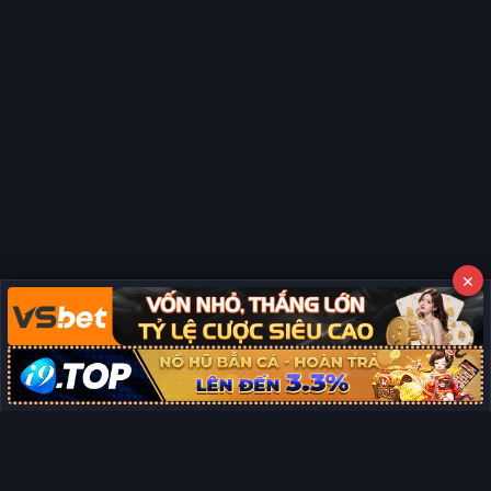
×
Copyright © 2026 Phim Full HD
Miễn trừ trách nhiệm:
Chúng tôi từ chối mọi trách nhiệm liên quan
×
đến nội dung hiển thị/tồn tại trên trang. Tất cả video và dữ liệu tại
đây đều được tổng hợp từ các nguồn phổ biến trên Internet, và