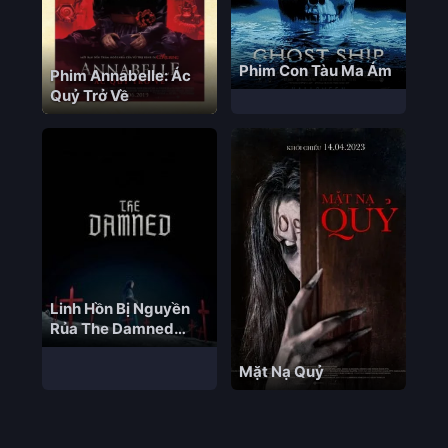
Phim Con Tàu Ma Ám
Phim Annabelle: Ác
Quỷ Trở Về
Linh Hồn Bị Nguyền
Rủa The Damned
Vietsub – HD Anh
Mặt Nạ Quỷ