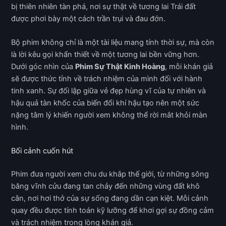
bị thiên nhiên tàn phá, nơi sự thật về tương lai Trái đất
được phơi bày một cách trần trụi và đau đớn.
Bộ phim không chỉ là một tài liệu mang tính thời sự, mà còn
là lời kêu gọi khẩn thiết về một tương lai bền vững hơn.
Dưới góc nhìn của
Phim Sự Thật Kinh Hoàng
, mỗi khán giả
sẽ được thức tỉnh về trách nhiệm của mình đối với hành
tinh xanh. Sự đối lập giữa vẻ đẹp hùng vĩ của tự nhiên và
hậu quả tàn khốc của biến đổi khí hậu tạo nên một sức
nặng tâm lý khiến người xem không thể rời mắt khỏi màn
hình.
Bối cảnh cuốn hút
Phim đưa người xem chu du khắp thế giới, từ những sông
băng vĩnh cửu đang tan chảy đến những vùng đất khô
cằn, nơi hơi thở của sự sống đang dần cạn kiệt. Mỗi cảnh
quay đều được tính toán kỹ lưỡng để khơi gợi sự đồng cảm
và trách nhiệm trong lòng khán giả.