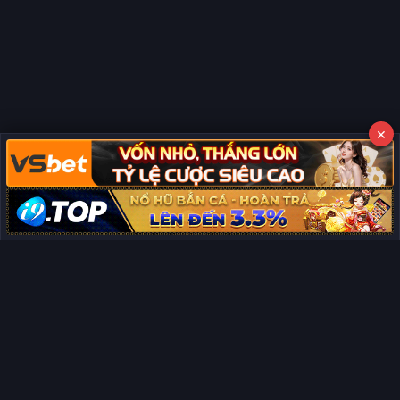
×
Copyright © 2026 Phim Full HD
Miễn trừ trách nhiệm:
Chúng tôi từ chối mọi trách nhiệm liên quan
×
đến nội dung hiển thị/tồn tại trên trang. Tất cả video và dữ liệu tại
đây đều được tổng hợp từ các nguồn phổ biến trên Internet, và
không thuộc quyền sở hữu hay kiểm soát của chúng tôi. Chúng tôi
không cung cấp dịch vụ phát trực tuyến chính thức. Nếu bạn cho
rằng quyền lợi của mình bị ảnh hưởng, vui lòng
liên hệ ngay cho
chúng tôi
sẽ xử lý và gỡ bỏ nội dung vi phạm kịp thời. Xin cảm ơn sự
thông cảm và hợp tác của bạn.