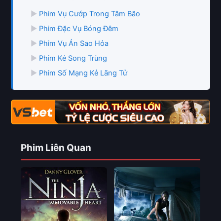
▶
Phim Vụ Cướp Trong Tâm Bão
▶
Phim Đặc Vụ Bóng Đêm
▶
Phim Vụ Án Sao Hỏa
▶
Phim Kẻ Song Trùng
▶
Phim Số Mạng Kẻ Lãng Tử
Phim Liên Quan