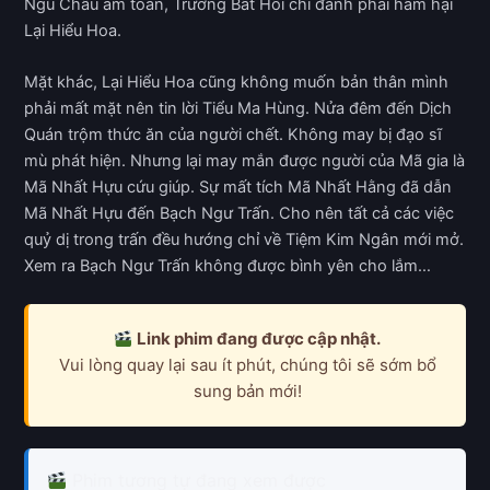
Ngũ Châu ám toán, Trương Bất Hối chỉ đành phải hãm hại
Lại Hiểu Hoa.
Mặt khác, Lại Hiểu Hoa cũng không muốn bản thân mình
phải mất mặt nên tin lời Tiểu Ma Hùng. Nửa đêm đến Dịch
Quán trộm thức ăn của người chết. Không may bị đạo sĩ
mù phát hiện. Nhưng lại may mắn được người của Mã gia là
Mã Nhất Hựu cứu giúp. Sự mất tích Mã Nhất Hằng đã dẫn
Mã Nhất Hựu đến Bạch Ngư Trấn. Cho nên tất cả các việc
quỷ dị trong trấn đều hướng chỉ về Tiệm Kim Ngân mới mở.
Xem ra Bạch Ngư Trấn không được bình yên cho lắm…
Link phim đang được cập nhật.
Vui lòng quay lại sau ít phút, chúng tôi sẽ sớm bổ
sung bản mới!
Phim tương tự đang xem được