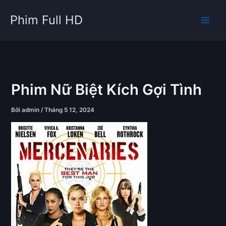
Nhảy
Phim Full HD
tới
nội
dung
Phim Nữ Biệt Kích Gợi Tình
Bởi
admin
/
Tháng 5 12, 2024