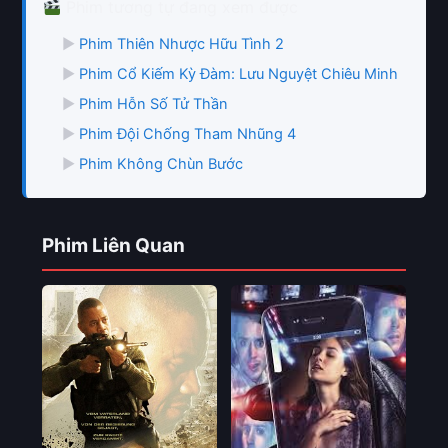
Phim tương tự đang xem được
▶
Phim Thiên Nhược Hữu Tình 2
▶
Phim Cổ Kiếm Kỳ Đàm: Lưu Nguyệt Chiêu Minh
▶
Phim Hỗn Số Tử Thần
▶
Phim Đội Chống Tham Nhũng 4
▶
Phim Không Chùn Bước
Phim Liên Quan