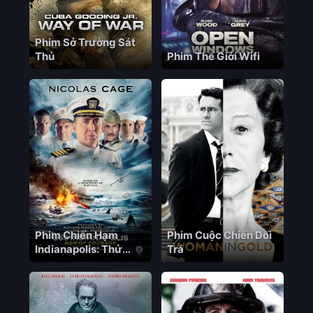
Phim Sở Trường Sát
Thủ
Phim Thế Giới Wifi
Phim Chiến Hạm
Phim Cuộc Chiến Dối
Indianapolis: Thử
Trá
Thách Sinh Tồn