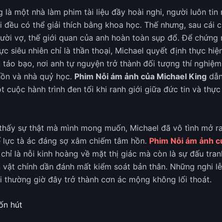
 là một nhà làm phim tài liệu đầy hoài nghi, người luôn tin
ời đều có thể giải thích bằng khoa học. Thế nhưng, sau cái 
ười vợ, thế giới quan của anh hoàn toàn sụp đổ. Để chứng 
lực siêu nhiên chỉ là thần thoại, Michael quyết định thực hi
ệu táo bạo, nơi anh tự nguyện trở thành đối tượng thí nghiệ
hồn và nhà quỷ học.
Phim Nỗi ám ảnh của Michael King
dẫn
cuộc hành trình đen tối khi ranh giới giữa đức tin và thực 
 thấy sự thật mà mình mong muốn, Michael đã vô tình mở r
 lực tà ác đáng sợ xâm chiếm tâm hồn.
Phim Nỗi ám ảnh c
hỉ là nỗi kinh hoàng về mặt thị giác mà còn là sự đấu tran
n vật chính dần đánh mất kiểm soát bản thân. Những nghi l
i thường giờ đây trở thành cơn ác mộng không lối thoát.
ốn hút