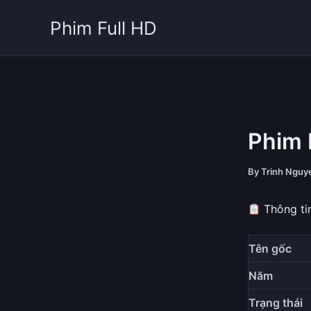
Skip
Phim Full HD
to
content
Phim 
By
Trinh Ngu
Thông ti
Tên gốc
Năm
Trạng thái