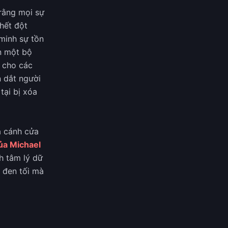
 rằng mọi sự
chết đột
minh sự tồn
ện một bộ
m cho các
 dắt người
tại bị xóa
a cánh cửa
ủa Michael
h tâm lý dữ
ễ đen tối mà