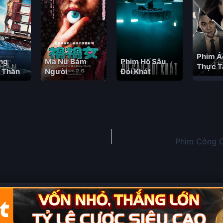
Phim Ả
ng
Ma Nữ Bám
Phim Hố Sâu
Thực T
 Thần
Người
Đói Khát
Phim Công 
Copyright © 2026 Phim Full HD