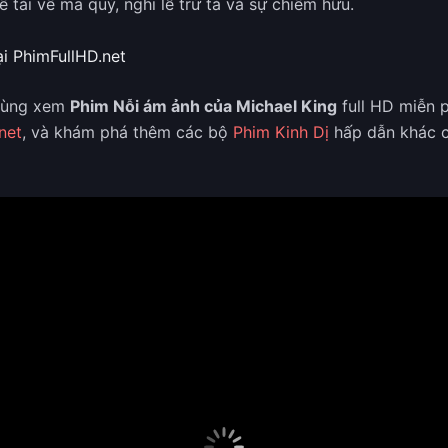
 tài về ma quỷ, nghi lễ trừ tà và sự chiếm hữu.
i PhimFullHD.net
dùng xem
Phim Nỗi ám ảnh của Michael King
full HD miễn p
net
, và khám phá thêm các bộ
Phim Kinh Dị
hấp dẫn khác c