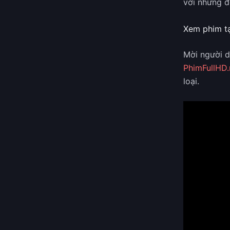
với những đề
Xem phim tạ
Mời người 
PhimFullHD.
loại.