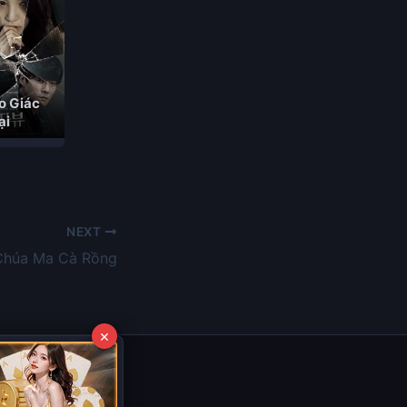
o Giác
ại
NEXT
Chúa Ma Cà Rồng
×