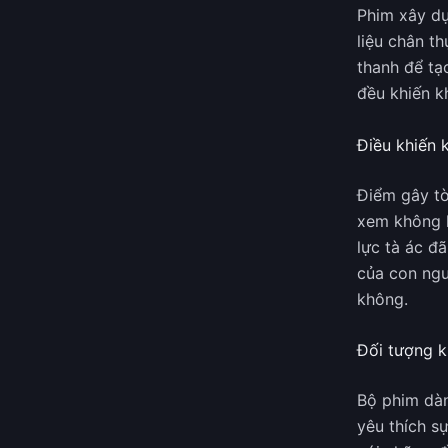
Phim xây dự
liệu chân t
thanh để tạ
đều khiến k
Điều khiến 
Điểm gây tò
xem không k
lực tà ác đã
của con ngư
không.
Đối tượng k
Bộ phim dàn
yêu thích s