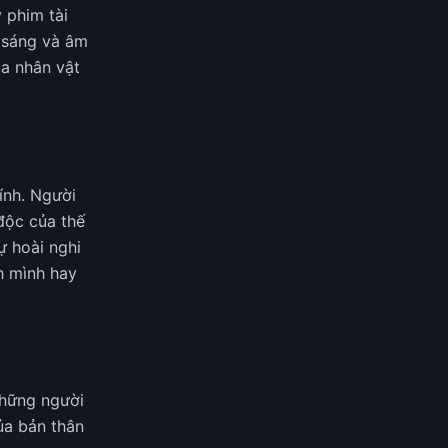
 phim tài
 sáng và âm
ủa nhân vật
ính. Người
độc của thế
ự hoài nghi
h mình hay
những người
ủa bản thân