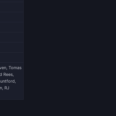
iven, Tomas
ed Rees,
untford,
n, RJ