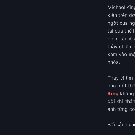
Michael King
kiện trên đ
ngột của ng
tại của thế 
phim tài li
thầy chiêu 
xem vào một 
nhòa.
Thay vì tìm
cho một thế
King
không c
dội khi nhâ
anh từng co
Bối cảnh cu