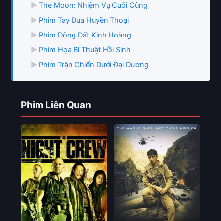
▶
The Moon: Nhiệm Vụ Cuối Cùng
▶
Phim Tay Đua Huyền Thoại
▶
Phim Động Đất Kinh Hoàng
▶
Phim Họa Bì Thuật Hồi Sinh
▶
Phim Trận Chiến Dưới Đại Dương
Phim Liên Quan