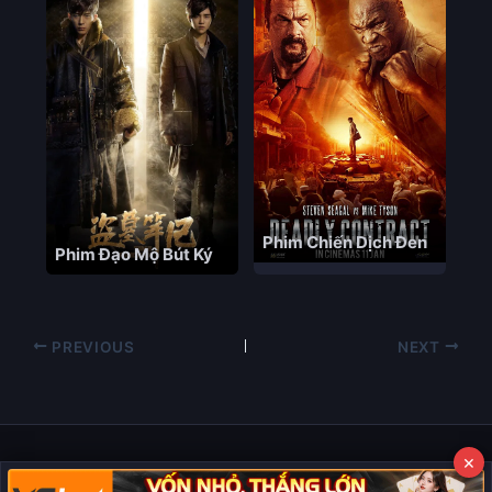
Phim Chiến Dịch Đen
Phim Đạo Mộ Bút Ký
PREVIOUS
NEXT
×
Copyright © 2026 Phim Full HD