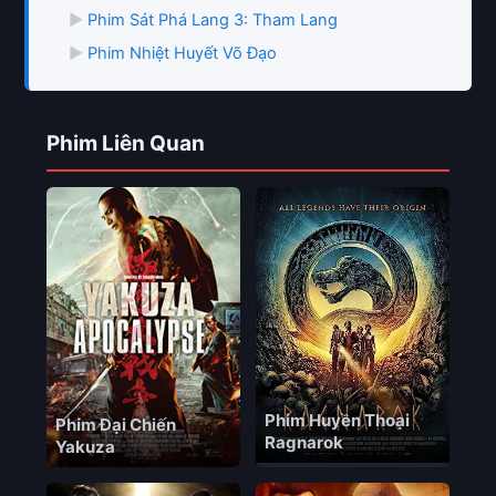
▶
Phim Sát Phá Lang 3: Tham Lang
▶
Phim Nhiệt Huyết Võ Đạo
Phim Liên Quan
Phim Huyền Thoại
Phim Đại Chiến
Ragnarok
Yakuza