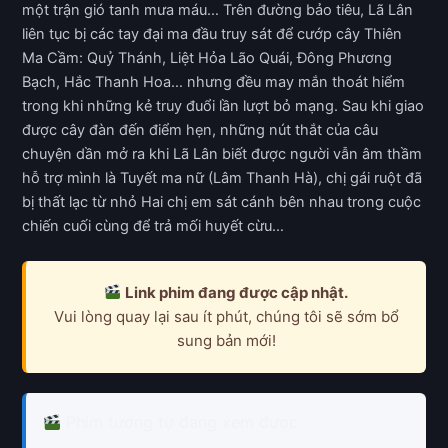
một trận gió tanh mưa máu… Trên đường bảo tiêu, Lã Lân
liên tục bị các tay đại ma đầu truy sát để cướp cây Thiên
Ma Cầm: Quỷ Thánh, Liệt Hỏa Lão Quái, Đông Phương
Bạch, Hắc Thanh Hoa… nhưng đều may mắn thoát hiểm
trong khi những kẻ truy đuổi lần lượt bỏ mạng. Sau khi giao
được cây đàn đến điểm hẹn, những nút thắt của câu
chuyện dần mở ra khi Lã Lân biết được người vẫn âm thầm
hỗ trợ mình là Tuyết ma nữ (Lâm Thanh Hà), chị gái ruột đã
bị thất lạc từ nhỏ Hai chị em sát cánh bên nhau trong cuộc
chiến cuối cùng để trả mối huyết cừu…
Link phim đang được cập nhật.
Vui lòng quay lại sau ít phút, chúng tôi sẽ sớm bổ
sung bản mới!
Phim tương tự đang xem được