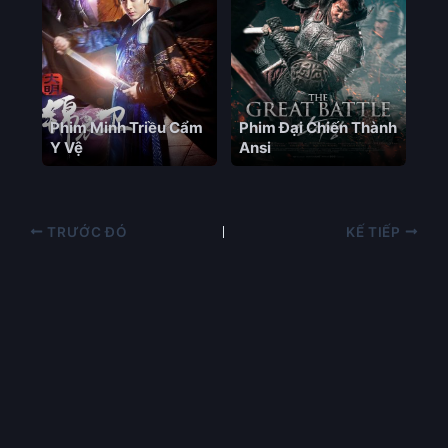
Phim Minh Triều Cẩm
Phim Đại Chiến Thành
Y Vệ
Ansi
TRƯỚC ĐÓ
KẾ TIẾP