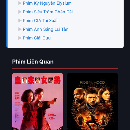
▶
Phim Kỷ Nguyên Elysium
▶
Phim Siêu Trộm Chân Dài
▶
Phim CIA Tái Xuất
▶
Phim Ánh Sáng Lụi Tàn
▶
Phim Giải Cứu
Phim Liên Quan