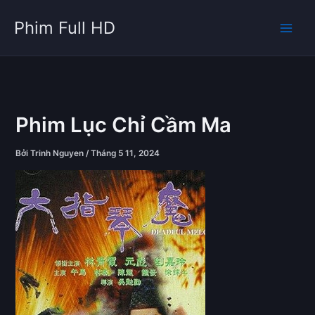
Nhảy
Phim Full HD
tới
nội
dung
Phim Lục Chỉ Cầm Ma
Bởi
Trinh Nguyen
/
Tháng 5 11, 2024