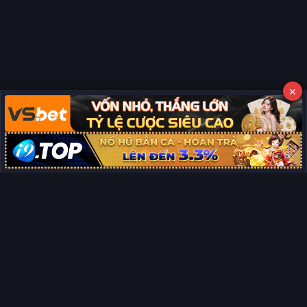
×
Copyright © 2026 Phim Full HD
Miễn trừ trách nhiệm:
Chúng tôi từ chối mọi trách nhiệm liên quan
×
đến nội dung hiển thị/tồn tại trên trang. Tất cả video và dữ liệu tại
đây đều được tổng hợp từ các nguồn phổ biến trên Internet, và
không thuộc quyền sở hữu hay kiểm soát của chúng tôi. Chúng tôi
không cung cấp dịch vụ phát trực tuyến chính thức. Nếu bạn cho
rằng quyền lợi của mình bị ảnh hưởng, vui lòng
liên hệ ngay cho
chúng tôi
sẽ xử lý và gỡ bỏ nội dung vi phạm kịp thời. Xin cảm ơn sự
thông cảm và hợp tác của bạn.