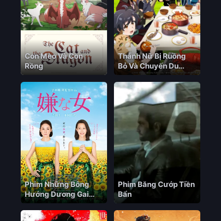
Con Mèo Và Con
Thánh Nữ Bị Ruồng
Rồng
Bỏ Và Chuyến Du
Hành Ẩm Thực Của
Nàng Ở Thế Giới Khác
Phim Những Bông
Phim Băng Cướp Tiền
Hướng Dương Gai
Bẩn
Góc