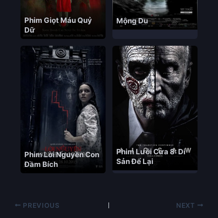
Phim Giọt Máu Quỷ
Mộng Du
Dữ
Phim Lưỡi Cưa 8: Di
Phim Lời Nguyền Con
Sản Để Lại
Đầm Bích
PREVIOUS
NEXT