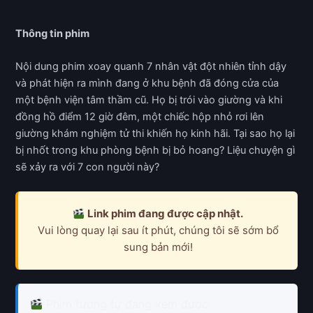
Thông tin phim
Nội dung phim xoay quanh 7 nhân vật đột nhiên tỉnh dậy
và phát hiện ra mình đang ở khu bệnh đã đóng cửa của
một bệnh viện tâm thầm cũ. Họ bị trói vào giường và khi
đồng hồ điểm 12 giờ đêm, một chiếc hộp nhỏ rơi lên
giường khám nghiệm tử thi khiến họ kinh hãi. Tại sao họ lại
bị nhốt trong khu phòng bệnh bị bỏ hoang? Liệu chuyện gì
sẽ xảy ra với 7 con người này?
Link phim đang được cập nhật.
Vui lòng quay lại sau ít phút, chúng tôi sẽ sớm bổ
sung bản mới!
Phim tương tự đang xem được