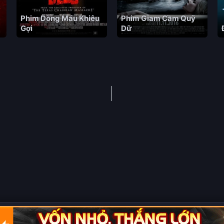
Phim Dòng Máu Khiêu
Phim Giam Cầm Quỹ
Gợi
Dữ