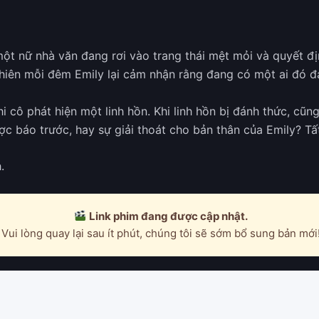
ột nữ nhà văn đang rơi vào trang thái mệt mỏi và quyết địn
nhiên mỗi đêm Emily lại cảm nhận rằng đang có một ai đó đ
cô phát hiện một linh hồn. Khi linh hồn bị đánh thức, cũng 
c báo trước, hay sự giải thoát cho bản thân của Emily? Tấ
.
Link phim đang được cập nhật.
Vui lòng quay lại sau ít phút, chúng tôi sẽ sớm bổ sung bản mới