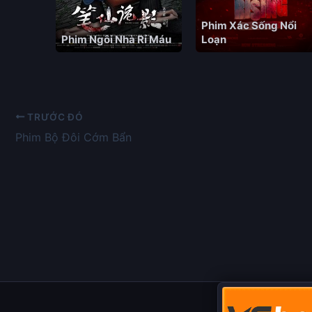
Phim Xác Sống Nổi
Phim Ngôi Nhà Rỉ Máu
Loạn
TRƯỚC ĐÓ
Phim Bộ Đôi Cớm Bẩn​