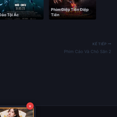
Phim Điệp Tiên Điệp
Đảo Tội Ác
Tiên
KẾ TIẾP
Phim Cáo Và Chó Săn 2
×