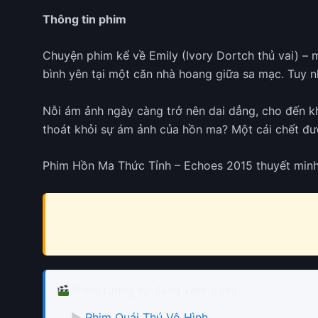
Thông tin phim
Chuyện phim kể về Emily (Ivory Dortch thủ vai) – m
bình yên tại một căn nhà hoang giữa sa mạc. Tuy 
Nỗi ám ảnh ngày càng trở nên dai dẳng, cho đến khi 
thoát khỏi sự ám ảnh của hồn ma? Một cái chết đượ
Phim Hồn Ma Thức Tỉnh – Echoes 2015 thuyết minh
Phim tương tự đang xem được
▶
Phim Quái Thú Vô Hình