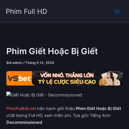
Nhảy
Phim Full HD
tới
nội
dung
Phim Giết Hoặc Bị Giết
Bởi
admin
/
Tháng 5 14, 2024
PhimFullHD.net
hân hạnh giới thiệu
Phim Giết Hoặc Bị Giết
chất lượng Full HD, xem miễn phí. Tựa gốc Tiếng Anh:
Decommissioned