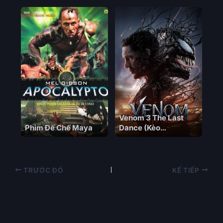
– HD Âu Mỹ The Black
Demon
Venom 3 The Last
Phim Đế Chế Maya
Dance (Kèo
Cuối)-2024
TRƯỚC ĐÓ
KẾ TIẾP