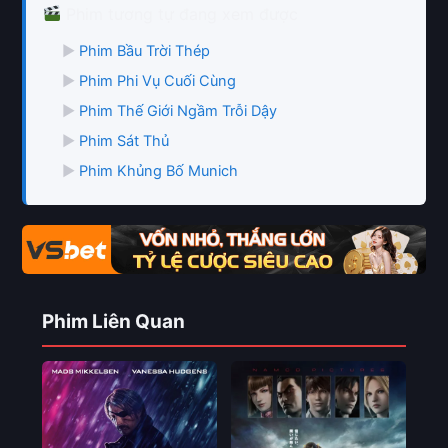
Phim tương tự đang xem được
▶
Phim Bầu Trời Thép
▶
Phim Phi Vụ Cuối Cùng
▶
Phim Thế Giới Ngầm Trỗi Dậy
▶
Phim Sát Thủ
▶
Phim Khủng Bố Munich
Phim Liên Quan