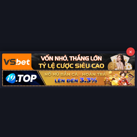
×
Copyright © 2026 Phim Full HD
Miễn trừ trách nhiệm:
Chúng tôi từ chối mọi trách nhiệm liên quan
×
đến nội dung hiển thị/tồn tại trên trang. Tất cả video và dữ liệu tại
đây đều được tổng hợp từ các nguồn phổ biến trên Internet, và
không thuộc quyền sở hữu hay kiểm soát của chúng tôi. Chúng tôi
không cung cấp dịch vụ phát trực tuyến chính thức. Nếu bạn cho
rằng quyền lợi của mình bị ảnh hưởng, vui lòng
liên hệ ngay cho
chúng tôi
sẽ xử lý và gỡ bỏ nội dung vi phạm kịp thời. Xin cảm ơn sự