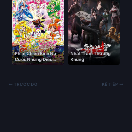
Phim Chiến Binh Nụ
Nhất Trảm Thương
Cười: Những Điều
Khung
Trái Ngược Trong
Sách Ảnh
TRƯỚC ĐÓ
KẾ TIẾP