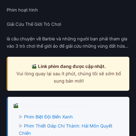
Phim hoạt hình
Giải Cứu Thế Giới Trò Chơi
là câu chuyện về Barbie và những người bạn phải tham gia
vào 3 trò chơi thế giới ảo để giải cứu những vùng đất hứa…
Link phim đang được cập nhật.
Vui lòng quay lại sau ít phút, chúng tôi sẽ sớm bổ
sung bản mới!
Phim tương tự đang xem được
▶
Phim Biệt Đội Biển Xanh
▶
Phim Thiết Giáp Chi Thành: Hải Môn Quyết
Chiến