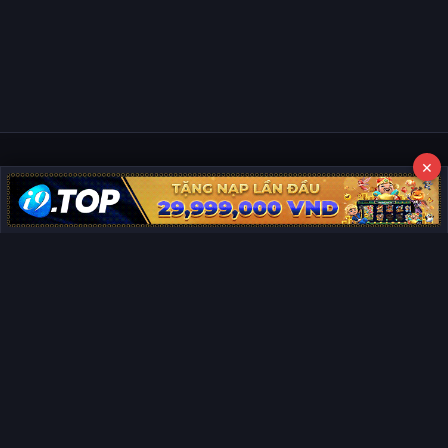
×
Copyright © 2026 Phim Full HD
Miễn trừ trách nhiệm:
Chúng tôi từ chối mọi trách nhiệm liên quan
×
đến nội dung hiển thị/tồn tại trên trang. Tất cả video và dữ liệu tại
đây đều được tổng hợp từ các nguồn phổ biến trên Internet, và
không thuộc quyền sở hữu hay kiểm soát của chúng tôi. Chúng tôi
không cung cấp dịch vụ phát trực tuyến chính thức. Nếu bạn cho
rằng quyền lợi của mình bị ảnh hưởng, vui lòng
liên hệ ngay cho
chúng tôi
sẽ xử lý và gỡ bỏ nội dung vi phạm kịp thời. Xin cảm ơn sự
thông cảm và hợp tác của bạn.