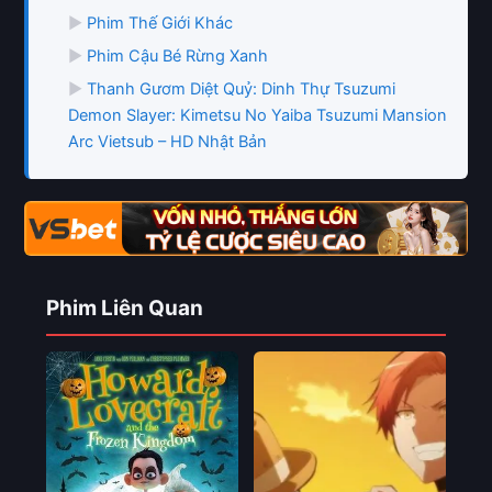
▶
Phim Thế Giới Khác
▶
Phim Cậu Bé Rừng Xanh
▶
Thanh Gươm Diệt Quỷ: Dinh Thự Tsuzumi
Demon Slayer: Kimetsu No Yaiba Tsuzumi Mansion
Arc Vietsub – HD Nhật Bản
Phim Liên Quan