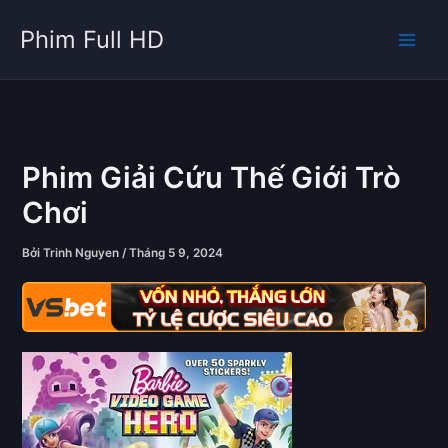
Nhảy
Phim Full HD
tới
nội
dung
Phim Giải Cứu Thế Giới Trò
Chơi
Bởi
Trinh Nguyen
/
Tháng 5 9, 2024