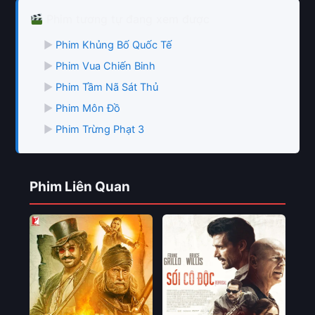
Phim tương tự đang xem được
▶
Phim Khủng Bố Quốc Tế
▶
Phim Vua Chiến Binh
▶
Phim Tầm Nã Sát Thủ
▶
Phim Môn Đồ
▶
Phim Trừng Phạt 3
Phim Liên Quan