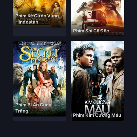
Phim Kẻ Cướp Vùng
Hindostan
Phim Sói Cô Độc
Phim Bí Ẩn Cung
Trăng
Phim Kim Cương Máu