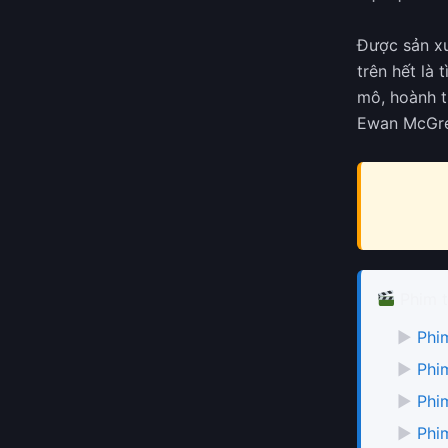
Được sản xu
trên hết là
mô, hoành t
Ewan McGre
Phim t
▶
Phi
▶
Phi
▶
Phi
▶
Phi