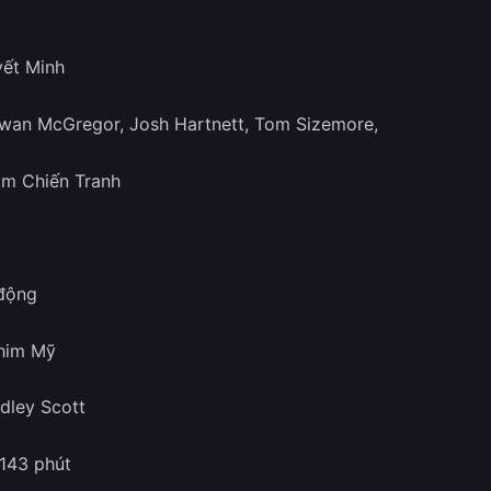
yết Minh
Ewan McGregor, Josh Hartnett, Tom Sizemore,
him Chiến Tranh
động
Phim Mỹ
idley Scott
 143 phút