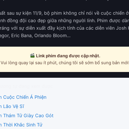
ất sau sự kiện 11/9, bộ phim không chỉ nói về cuộc chiến 
 tình đồng đội cao đẹp giữa những người lính. Phim được d
ráng với sự diễn xuất đầy kịch tính của các diễn viên Josh 
gor, Eric Bana, Orlando Bloom…
Link phim đang được cập nhật.
Vui lòng quay lại sau ít phút, chúng tôi sẽ sớm bổ sung bản mới
ương tự đang xem được
m Cuộc Chiến Á Phiện
m Lão Vệ Sĩ
m Thám Tử Giày Cao Gót
m Thời Khắc Sinh Tử