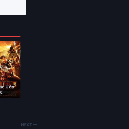
ác Ướp
3
NEXT