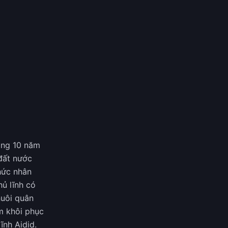
áng 10 năm
 đất nước
hức nhân
ủ lĩnh có
nuôi quân
m khôi phục
ĩnh Aidid.