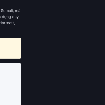
ở Somali, mà
àn dựng quy
Hartnett,
!