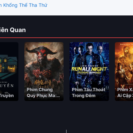
m Khổng Thể Tha Thứ
iên Quan
Phim Chung
Phim Tẩu Thoát
Phim X
Truyền
Quỳ Phục Ma:
Trong Đêm
Ai Cập 
Tuyết Yêu Ma
Linh