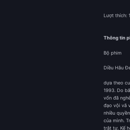
Lượt thích: 
Thông tin 
Bộ phim
Diều Hâu Đ
dựa theo cu
1993. Do bấ
vốn đã nghè
đạo vội vã 
nhiều quyền
của mình. T
trật tự. Kế 