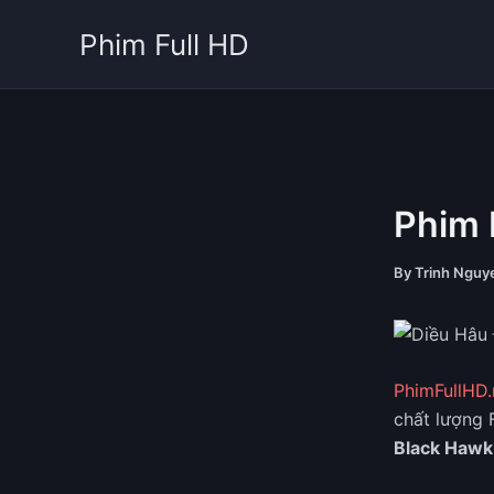
Skip
Phim Full HD
to
content
Phim 
By
Trinh Ngu
PhimFullHD.
chất lượng 
Black Haw