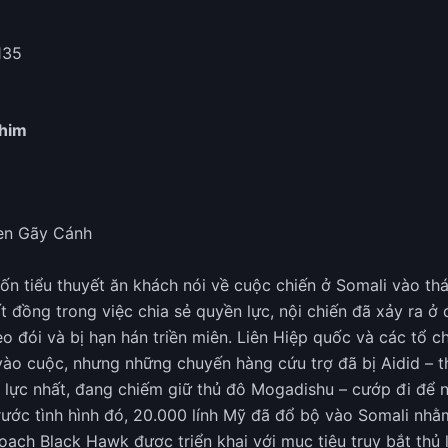
135
phim
en Gãy Cánh
ốn tiểu thuyết ăn khách nói về cuộc chiến ở Somali vào th
t đồng trong việc chia sẻ quyền lực, nội chiến đã xảy ra ở
o đói và bị hạn hán triền miên. Liên Hiệp quốc và các tổ c
vào cuộc, nhưng những chuyến hàng cứu trợ đã bị Aidid – th
 lực nhất, đang chiếm giữ thủ đô Mogadishu – cướp đi để 
rước tình hình đó, 20.000 lính Mỹ đã đổ bộ vào Somali nhằ
hoạch Black Hawk được triển khai với mục tiêu truy bắt thủ l