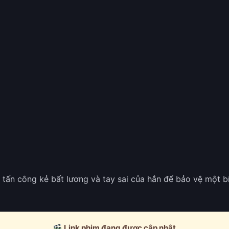
) tấn công kẻ bất lương và tay sai của hắn để bảo vệ một bí
Link phim đang được cập nhật.