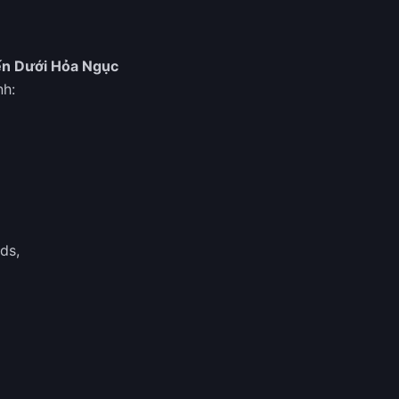
ến Dưới Hỏa Ngục
nh:
ds,