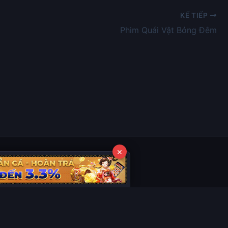
KẾ TIẾP
Phim Quái Vật Bóng Đêm
×
ợc tổng hợp từ các nguồn phổ biến trên Internet, và không thuộc quyền sở
 vui lòng
liên hệ ngay cho chúng tôi
sẽ xử lý và gỡ bỏ nội dung vi phạm