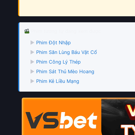
Phim tương tự đang xem được
▶
Phim Đột Nhập
▶
Phim Săn Lùng Báu Vật Cổ
▶
Phim Công Lý Thép
▶
Phim Sát Thủ Mèo Hoang
▶
Phim Kẻ Liều Mạng