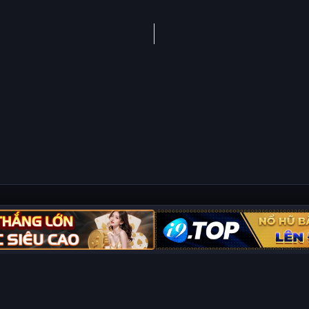
Copyright © 2026 Phim Full HD
ội dung hiển thị/tồn tại trên trang. Tất cả video và dữ liệu tại đây đều đư
t trực tuyến chính thức. Nếu bạn cho rằng quyền lợi của mình bị ảnh hưởng,