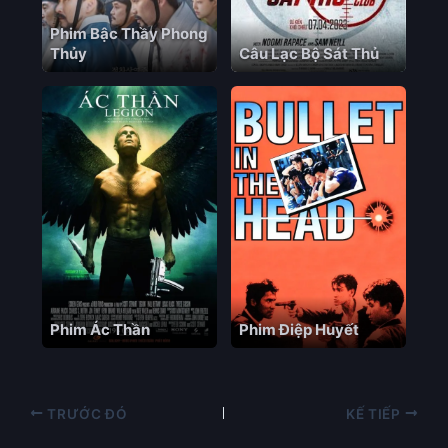
Phim Bậc Thầy Phong
Thủy
Câu Lạc Bộ Sát Thủ
Phim Ác Thần
Phim Điệp Huyết
TRƯỚC ĐÓ
KẾ TIẾP