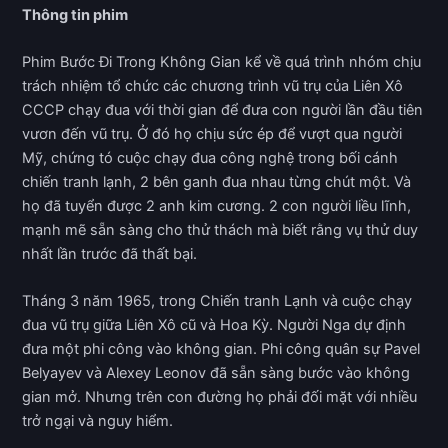
Thông tin phim
Phim Bước Đi Trong Không Gian kể về quá trình nhóm chịu
trách nhiệm tổ chức các chương trình vũ trụ của Liên Xô
CCCP chạy đua với thời gian để đưa con người lần đầu tiên
vươn đến vũ trụ. Ở đó họ chịu sức ép để vượt qua người
Mỹ, chứng tó cuộc chạy đua công nghệ trong bối cánh
chiến tranh lạnh, 2 bên ganh đua nhau từng chút một. Và
họ đã tuyển được 2 anh kim cương. 2 con người liều lĩnh,
mạnh mẽ sẵn sàng cho thử thách mà biết rằng vụ thử duy
nhất lần trước đã thất bại.
Tháng 3 năm 1965, trong Chiến tranh Lạnh và cuộc chạy
đua vũ trụ giữa Liên Xô cũ và Hoa Kỳ. Người Nga dự định
đưa một phi công vào không gian. Phi công quân sự Pavel
Belyayev và Alexey Leonov đã sẵn sàng bước vào không
gian mở. Nhưng trên con đường họ phải đối mặt với nhiều
trở ngại và nguy hiểm.