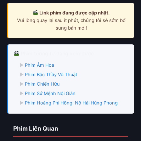
Link phim đang được cập nhật.
Vui lòng quay lại sau ít phút, chúng tôi sẽ sớm bổ
sung bản mới!
Phim tương tự đang xem được
▶
Phim Ám Hoa
▶
Phim Bậc Thầy Võ Thuật
▶
Phim Chiến Hữu
▶
Phim Sứ Mệnh Nội Gián
▶
Phim Hoàng Phi Hồng: Nộ Hải Hùng Phong
Phim Liên Quan