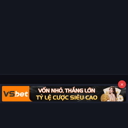
×
Copyright © 2026 Phim Full HD
Miễn trừ trách nhiệm:
Chúng tôi từ chối mọi trách nhiệm liên quan
đến nội dung hiển thị/tồn tại trên trang. Tất cả video và dữ liệu tại
đây đều được tổng hợp từ các nguồn phổ biến trên Internet, và