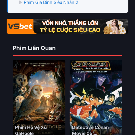
▶
Phim Gia Đình Siêu Nhân 2
Phim Liên Quan
Phim Hộ Vệ Xứ
Detective Conan
GaHoole
Movie 05: