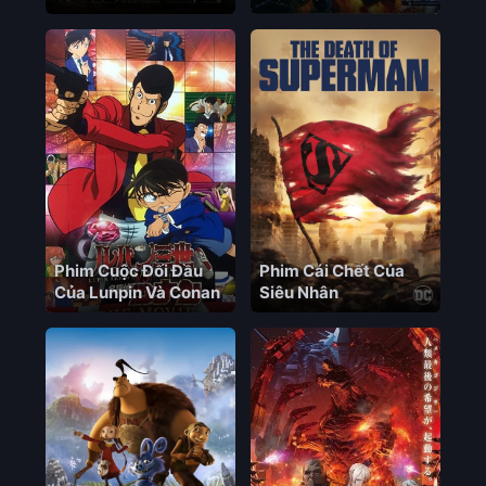
Countdown to
Heaven Case Closed
Movie 5: Countdown
to Heaven, Meitantei
Conan: Tengoku e no
Count Down Vietsub
+ Lồng Tiếng – HD
Nhật Bản
Phim Cuộc Đối Đầu
Phim Cái Chết Của
Của Lunpin Và Conan
Siêu Nhân