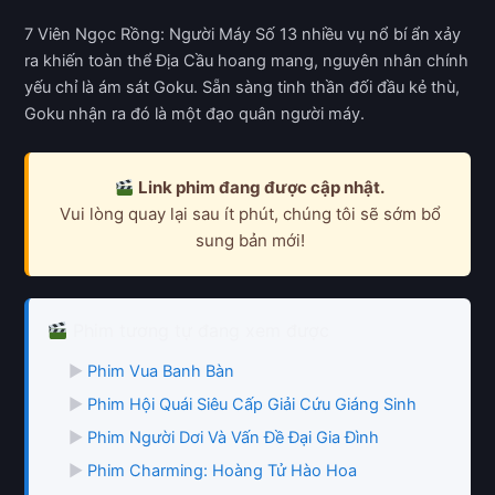
7 Viên Ngọc Rồng: Người Máy Số 13 nhiều vụ nổ bí ẩn xảy
ra khiến toàn thể Địa Cầu hoang mang, nguyên nhân chính
yếu chỉ là ám sát Goku. Sẵn sàng tinh thần đối đầu kẻ thù,
Goku nhận ra đó là một đạo quân người máy.
Link phim đang được cập nhật.
Vui lòng quay lại sau ít phút, chúng tôi sẽ sớm bổ
sung bản mới!
Phim tương tự đang xem được
▶
Phim Vua Banh Bàn
▶
Phim Hội Quái Siêu Cấp Giải Cứu Giáng Sinh
▶
Phim Người Dơi Và Vấn Đề Đại Gia Đình
▶
Phim Charming: Hoàng Tử Hào Hoa