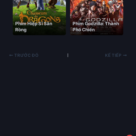
Phim Hiệp Sĩ Săn
Phim Godzilla: Thành
Rồng
Phố Chiến
TRƯỚC ĐÓ
KẾ TIẾP