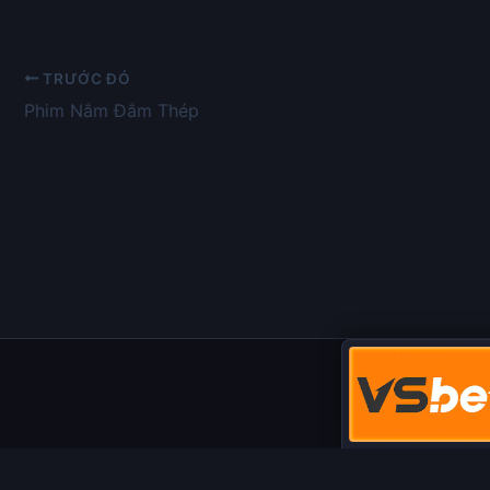
TRƯỚC ĐÓ
Phim Nắm Đắm Thép
Miễn trừ trách nhiệm:
Chúng tôi từ chối mọi trách nhiệm liên quan đến n