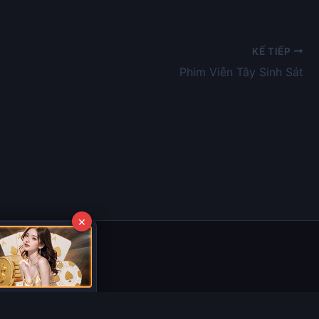
KẾ TIẾP
Phim Viễn Tây Sinh Sát
×
ợc tổng hợp từ các nguồn phổ biến trên Internet, và không thuộc quyền sở