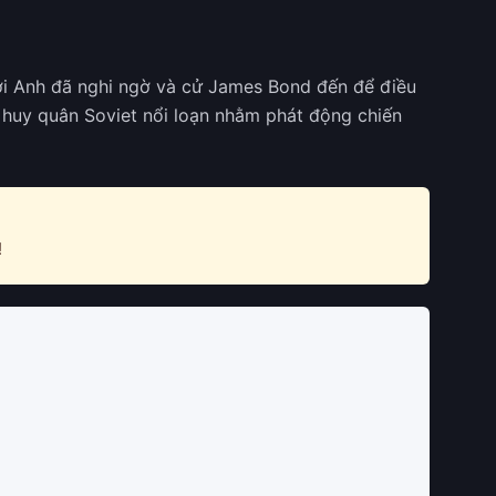
ời Anh đã nghi ngờ và cử James Bond đến để điều
hỉ huy quân Soviet nổi loạn nhằm phát động chiến
!