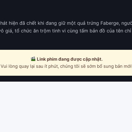
hát hiện đã chết khi đang giữ một quả trứng Faberge, ngư
 vô giá, tổ chức ăn trộm tinh vi cùng tấm bản đồ của tên c
Link phim đang được cập nhật.
Vui lòng quay lại sau ít phút, chúng tôi sẽ sớm bổ sung bản mới