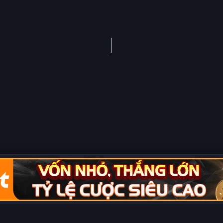
Copyright © 2026 Phim Full HD
ội dung hiển thị/tồn tại trên trang. Tất cả video và dữ liệu tại đây đều đư