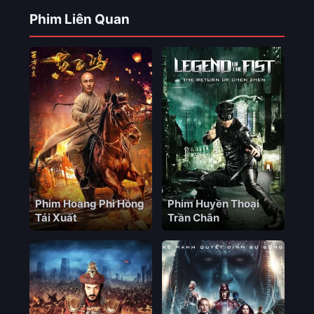
Phim Liên Quan
Phim Hoàng Phi Hồng
Phim Huyền Thoại
Tái Xuất
Trần Chân