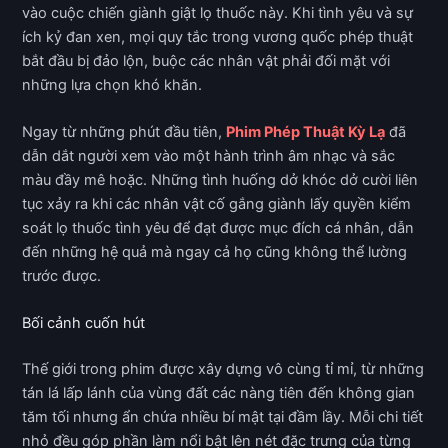
vào cuộc chiến giành giật lọ thuốc này. Khi tình yêu và sự
ích kỷ đan xen, mọi quy tắc trong vương quốc phép thuật
bắt đầu bị đảo lộn, buộc các nhân vật phải đối mặt với
những lựa chọn khó khăn.
Ngay từ những phút đầu tiên,
Phim Phép Thuật Kỳ Lạ
đã
dẫn dắt người xem vào một hành trình âm nhạc và sắc
màu đầy mê hoặc. Những tình huống dở khóc dở cười liên
tục xảy ra khi các nhân vật cố gắng giành lấy quyền kiểm
soát lọ thuốc tình yêu để đạt được mục đích cá nhân, dẫn
đến những hệ quả mà ngay cả họ cũng không thể lường
trước được.
Bối cảnh cuốn hút
Thế giới trong phim được xây dựng vô cùng tỉ mỉ, từ những
tán lá lấp lánh của vùng đất các nàng tiên đến không gian
tăm tối nhưng ẩn chứa nhiều bí mật tại đầm lầy. Mỗi chi tiết
nhỏ đều góp phần làm nổi bật lên nét đặc trưng của từng