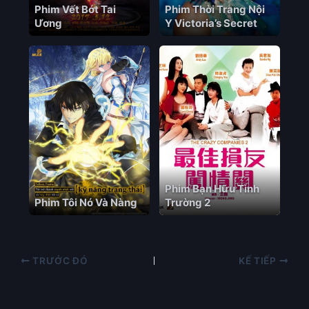
Phim Vết Bớt Tai
Phim Thời Trang Nội
Ương
Y Victoria’s Secret
Phim Bạn Hữu Tình
Phim Tôi Nó Và Nàng
Trường 2
TRƯỚC ĐÓ
KẾ TIẾP