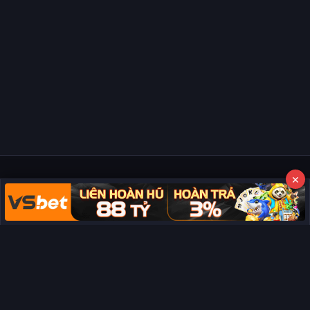
×
Copyright © 2026 Phim Full HD
Miễn trừ trách nhiệm:
Chúng tôi từ chối mọi trách nhiệm liên quan
đến nội dung hiển thị/tồn tại trên trang. Tất cả video và dữ liệu tại
đây đều được tổng hợp từ các nguồn phổ biến trên Internet, và
không thuộc quyền sở hữu hay kiểm soát của chúng tôi. Chúng tôi
không cung cấp dịch vụ phát trực tuyến chính thức. Nếu bạn cho