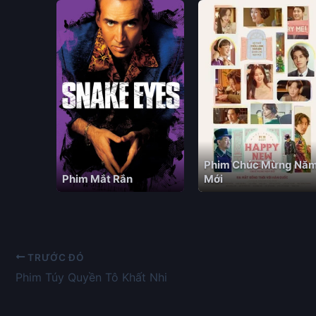
Phim Chúc Mừng Nă
Phim Mắt Rắn
Mới
TRƯỚC ĐÓ
Phim Túy Quyền Tô Khất Nhi