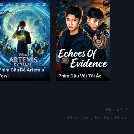
Phim Cậu Bé Artemis
Fowl
Phim Dấu Vết Tội Ác
KẾ TIẾP
Phim Cung Thủ Siêu Phàm