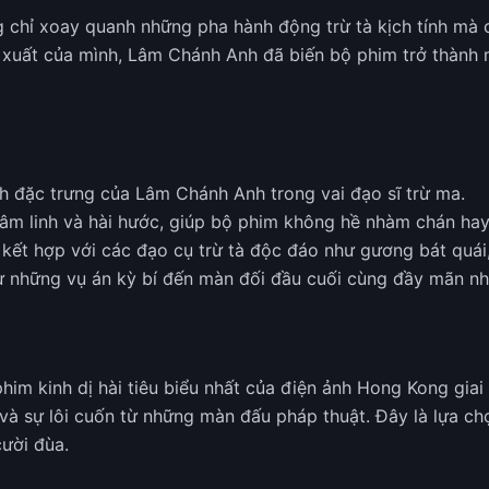
 chỉ xoay quanh những pha hành động trừ tà kịch tính mà 
 xuất của mình, Lâm Chánh Anh đã biến bộ phim trở thành m
nh đặc trưng của Lâm Chánh Anh trong vai đạo sĩ trừ ma.
 tâm linh và hài hước, giúp bộ phim không hề nhàm chán ha
 kết hợp với các đạo cụ trừ tà độc đáo như gương bát quái
ừ những vụ án kỳ bí đến màn đối đầu cuối cùng đầy mãn nh
him kinh dị hài tiêu biểu nhất của điện ảnh Hong Kong gia
ốt và sự lôi cuốn từ những màn đấu pháp thuật. Đây là lựa 
ười đùa.