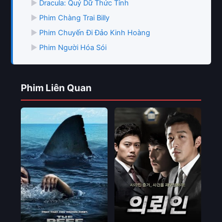
▶
Dracula: Quỷ Dữ Thức Tỉnh
▶
Phim Chàng Trai Billy
▶
Phim Chuyến Đi Đảo Kinh Hoàng
▶
Phim Người Hóa Sói
Phim Liên Quan