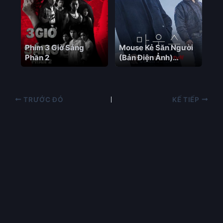
Phim 3 Giờ Sáng
Mouse Kẻ Săn Người
Phần 2
(Bản Điện Ảnh)
Mouse (movie
version) Vietsub – HD
Hàn Quốc
TRƯỚC ĐÓ
KẾ TIẾP