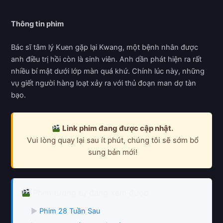
Thông tin phim
Bác sĩ tâm lý Kuen gặp lại Kwang, một bệnh nhân được
anh điều trị hồi còn là sinh viên. Anh dần phát hiện ra rất
nhiều bí mật dưới lớp màn quá khứ. Chính lúc này, những
vụ giết người hàng loạt xảy ra với thủ đoạn man dợ tàn
bạo.
Link phim đang được cập nhật.
Vui lòng quay lại sau ít phút, chúng tôi sẽ sớm bổ
sung bản mới!
Phim tương tự đang xem được
▶
Phim 28 Tuần Sau